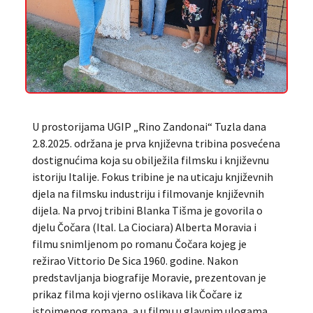
U prostorijama UGIP „Rino Zandonai“ Tuzla dana
2.8.2025. održana je prva književna tribina posvećena
dostignućima koja su obilježila filmsku i književnu
istoriju Italije. Fokus tribine je na uticaju književnih
djela na filmsku industriju i filmovanje književnih
dijela. Na prvoj tribini Blanka Tišma je govorila o
djelu Čočara (Ital. La Ciociara) Alberta Moravia i
filmu snimljenom po romanu Čočara kojeg je
režirao Vittorio De Sica 1960. godine. Nakon
predstavljanja biografije Moravie, prezentovan je
prikaz filma koji vjerno oslikava lik Čočare iz
istoimenog romana, a u filmu u glavnim ulogama