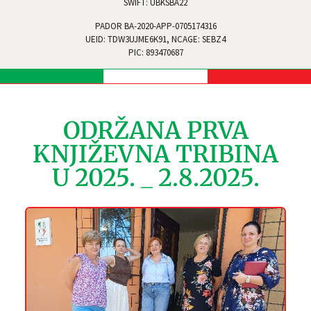
SWIFT: UBKSBA22
PADOR BA-2020-APP-0705174316
UEID: TDW3UJME6K91, NCAGE: SEBZ4
PIC: 893470687
ODRŽANA PRVA
KNJIŽEVNA TRIBINA
U 2025. _ 2.8.2025.