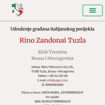
Udruženje građana italijanskog porijekla
Rino Zandonai Tuzla
Klub Trentina
Bosna i Hercegovina
Adresa: Mitra Trifunovića Uče 135,
75 000 Tuzla, Bosna i Hercegovina
Telefon: +387 62 335 930
E-mail:
info@ugip-tz.ba
ID 4209628010006
Račun u banci: UNION BANKA, 1027090000018147
Ino uplate:
IBAN: BA391027090000018147