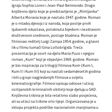
igraju Sophia Loren i Jean-Paul Belmondo. Drugo
književno djelo koje je predstavljeno je „Rimljanka“
Alberta Moravia koje je nastalo 1947. godine. Roman
je o mladoj djevojci iz naroda, koja poslije prvih
ljubavnih iskustava, potaknuta bijedom i nezdravom
društvenom sredinom, postaje bludnica. Roman je
filmovao reditelj Luigi Zampa 1954. godine, a glavni
lik u filmu tumači Gina Lollobrigida. Treća
prezentacija je osvrt na djela Maria Puzo i njegov
roman „Kum” koji je objavljen 1969. godine. Roman
je bio inspiracija za trilogiji filmova Kum (Kum I,
Kum II i Kum III) koji su nastali sedamdesetih godina
i bili u grupi najgledanijih filmova u svijetu
kinematorgrafije. Filmovi opisuju odnose i uticaj
sicilijanskih kriminalnih obitelji koje djeluju u SAD.
Književna tribina je bila relativno slabo posjećena,
ali su utisci sa tribine vrlo lijepi. Organizovana je u
sklopu projekta podrške nacionalnim manjinama u