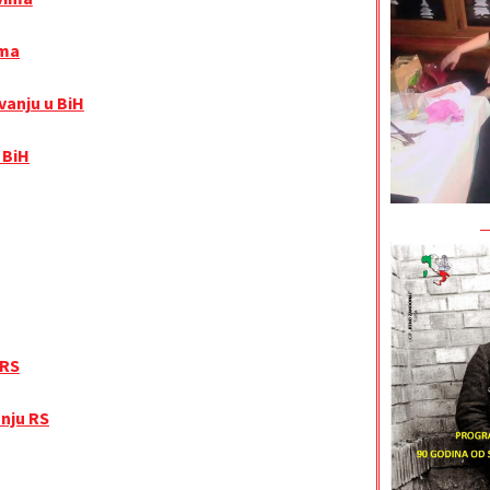
ima
vanju u BiH
 BiH
 RS
nju RS