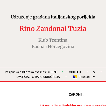
Udruženje građana italijanskog porijekla
Rino Zandonai Tuzla
Klub Trentina
Bosna i Hercegovina
Italijanska biblioteka “Salinas” u Tuzli
OBITELJI
$
IZVJEŠTAJI O RADU UDRUŽENJA
Bosnian
ZAKONI :
EU povelja o ljudskim pravima u grado