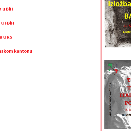
a u BiH
 u FBiH
a u RS
lanskom kantonu