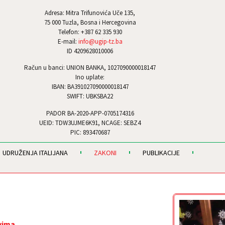
Adresa: Mitra Trifunovića Uče 135,
75 000 Tuzla, Bosna i Hercegovina
Telefon: +387 62 335 930
E-mail:
info@ugip-tz.ba
ID 4209628010006
Račun u banci: UNION BANKA, 1027090000018147
Ino uplate:
IBAN: BA391027090000018147
SWIFT: UBKSBA22
PADOR BA-2020-APP-0705174316
UEID: TDW3UJME6K91, NCAGE: SEBZ4
PIC: 893470687
UDRUŽENJA ITALIJANA
ZAKONI
PUBLIKACIJE
vima