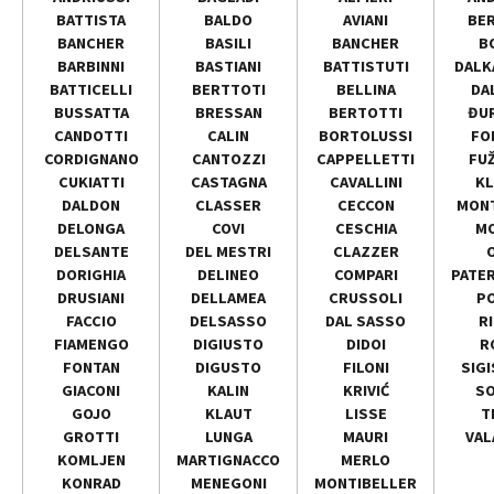
BATTISTA
BALDO
AVIANI
BE
BANCHER
BASILI
BANCHER
B
BARBINNI
BASTIANI
BATTISTUTI
DALK
BATTICELLI
BERTTOTI
BELLINA
DA
BUSSATTA
BRESSAN
BERTOTTI
ĐU
CANDOTTI
CALIN
BORTOLUSSI
FO
CORDIGNANO
CANTOZZI
CAPPELLETTI
FU
CUKIATTI
CASTAGNA
CAVALLINI
KL
DALDON
CLASSER
CECCON
MONT
DELONGA
COVI
CESCHIA
MO
DELSANTE
DEL MESTRI
CLAZZER
DORIGHIA
DELINEO
COMPARI
PATE
DRUSIANI
DELLAMEA
CRUSSOLI
P
FACCIO
DELSASSO
DAL SASSO
R
FIAMENGO
DIGIUSTO
DIDOI
R
FONTAN
DIGUSTO
FILONI
SIG
GIACONI
KALIN
KRIVIĆ
SO
GOJO
KLAUT
LISSE
T
GROTTI
LUNGA
MAURI
VAL
KOMLJEN
MARTIGNACCO
MERLO
KONRAD
MENEGONI
MONTIBELLER