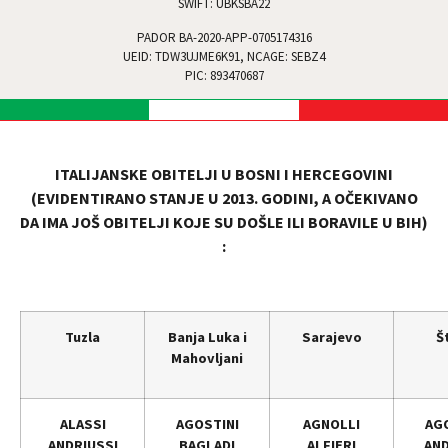
SWIFT: UBKSBA22
PADOR BA-2020-APP-0705174316
UEID: TDW3UJME6K91, NCAGE: SEBZ4
PIC: 893470687
ITALIJANSKE OBITELJI U BOSNI I HERCEGOVINI
(EVIDENTIRANO STANJE U 2013. GODINI, A OČEKIVANO
DA IMA JOŠ OBITELJI KOJE SU DOŠLE ILI BORAVILE U BIH)
:
Tuzla
Banja Luka i
Sarajevo
Š
Mahovljani
ALASSI
AGOSTINI
AGNOLLI
AG
ANDRIUSSI
BAGLADI
ALFIERI
AN