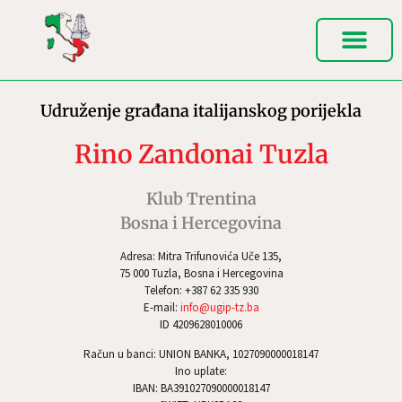
Udruženje građana italijanskog porijekla
Rino Zandonai Tuzla
Klub Trentina
Bosna i Hercegovina
Adresa: Mitra Trifunovića Uče 135,
75 000 Tuzla, Bosna i Hercegovina
Telefon: +387 62 335 930
E-mail:
info@ugip-tz.ba
ID 4209628010006
Račun u banci: UNION BANKA, 1027090000018147
Ino uplate:
IBAN: BA391027090000018147