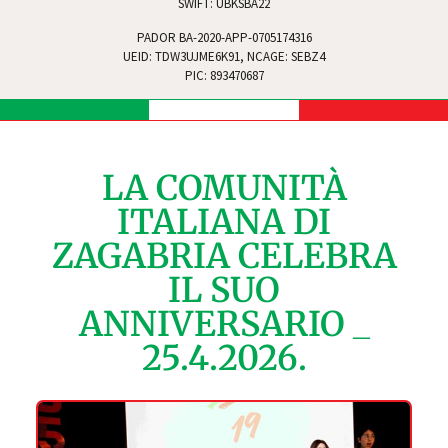
SWIFT: UBKSBA22
PADOR BA-2020-APP-0705174316
UEID: TDW3UJME6K91, NCAGE: SEBZ4
PIC: 893470687
LA COMUNITÀ
ITALIANA DI
ZAGABRIA CELEBRA
IL SUO
ANNIVERSARIO _
25.4.2026.