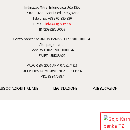
Indirizzo: Mitra Trifunovića Uče 135,
75.000 Tuzla, Bosnia ed Erzegovina
Telefono: +387 62 335 930
E-mail:
info@ugip-tz.ba
ID4209628010006
Conto bancario: UNION BANKA, 1027090000018147
Altri pagamenti:
IBAN: BA391027090000018147
SWIFT: UBKSBA22
PADOR BA-2020-APP-0705174316
UEID: TDW3UJME6K91, NCAGE: SEBZ4
PIC: 893470687
ASSOCIAZIONI ITALIANE
LEGISLAZIONE
PUBBLICAZIONI