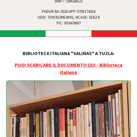
SWIFT: UBKSBA22
PADOR BA-2020-APP-0705174316
UEID: TDW3UJME6K91, NCAGE: SEBZ4
PIC: 893470687
BIBLIOTECA ITALIANA "SALINAS" A TUZLA:
PUOI SCARICARE IL DOCUMENTO QUI - Biblioteca
italiana