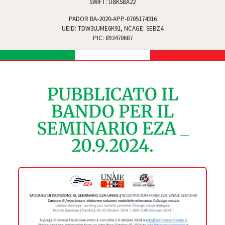
SWIFT: UBKSBA22
PADOR BA-2020-APP-0705174316
UEID: TDW3UJME6K91, NCAGE: SEBZ4
PIC: 893470687
PUBBLICATO IL
BANDO PER IL
SEMINARIO EZA _
20.9.2024.