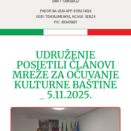
SWIFT: UBKSBA22
PADOR BA-2020-APP-0705174316
UEID: TDW3UJME6K91, NCAGE: SEBZ4
PIC: 893470687
UDRUŽENJE
POSJETILI ČLANOVI
MREŽE ZA OČUVANJE
KULTURNE BAŠTINE
_ 5.11.2025.