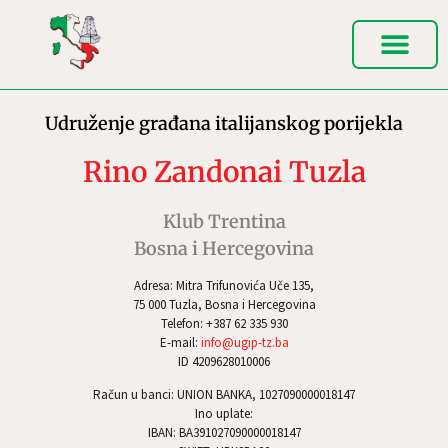
Udruženje građana italijanskog porijekla
Rino Zandonai Tuzla
Klub Trentina
Bosna i Hercegovina
Adresa: Mitra Trifunovića Uče 135,
75 000 Tuzla, Bosna i Hercegovina
Telefon: +387 62 335 930
E-mail:
info@ugip-tz.ba
ID 4209628010006
Račun u banci: UNION BANKA, 1027090000018147
Ino uplate:
IBAN: BA391027090000018147