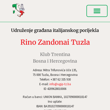
Udruženje građana italijanskog porijekla
Rino Zandonai Tuzla
Klub Trentina
Bosna i Hercegovina
Adresa: Mitra Trifunovića Uče 135,
75 000 Tuzla, Bosna i Hercegovina
Telefon: +387 62 335 930
E-mail:
info@ugip-tz.ba
ID 4209628010006
Račun u banci: UNION BANKA, 1027090000018147
Ino uplate:
IBAN: BA391027090000018147