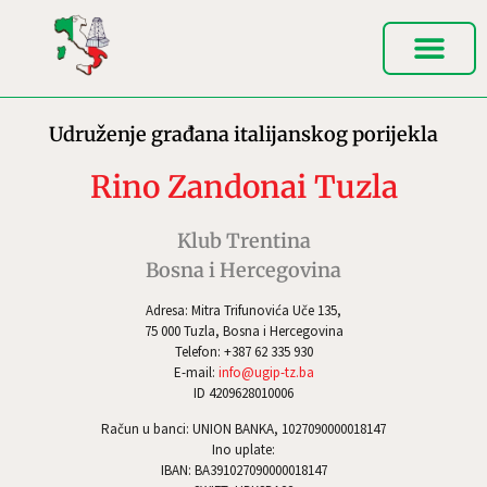
Udruženje građana italijanskog porijekla
Rino Zandonai Tuzla
Klub Trentina
Bosna i Hercegovina
Adresa: Mitra Trifunovića Uče 135,
75 000 Tuzla, Bosna i Hercegovina
Telefon: +387 62 335 930
E-mail:
info@ugip-tz.ba
ID 4209628010006
Račun u banci: UNION BANKA, 1027090000018147
Ino uplate:
IBAN: BA391027090000018147