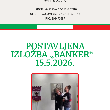
SWIFT: UBKSBA22
PADOR BA-2020-APP-0705174316
UEID: TDW3UJME6K91, NCAGE: SEBZ4
PIC: 893470687
POSTAVLJENA
IZLOŽBA „BANKER“ _
15.5.2026.