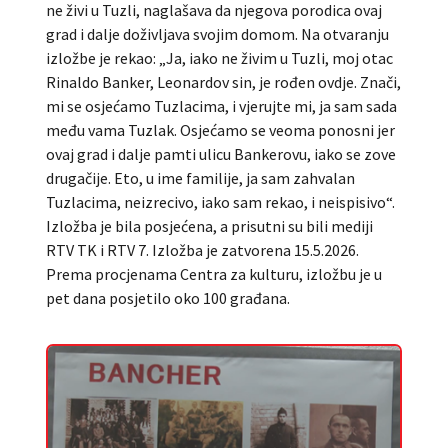
ne živi u Tuzli, naglašava da njegova porodica ovaj
grad i dalje doživljava svojim domom. Na otvaranju
izložbe je rekao: „Ja, iako ne živim u Tuzli, moj otac
Rinaldo Banker, Leonardov sin, je rođen ovdje. Znači,
mi se osjećamo Tuzlacima, i vjerujte mi, ja sam sada
među vama Tuzlak. Osjećamo se veoma ponosni jer
ovaj grad i dalje pamti ulicu Bankerovu, iako se zove
drugačije. Eto, u ime familije, ja sam zahvalan
Tuzlacima, neizrecivo, iako sam rekao, i neispisivo“.
Izložba je bila posjećena, a prisutni su bili mediji
RTV TK i RTV 7. Izložba je zatvorena 15.5.2026.
Prema procjenama Centra za kulturu, izložbu je u
pet dana posjetilo oko 100 građana.