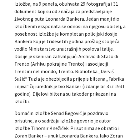
Izložba, na 9 panela, obuhvata 29 fotografija i 31
dokument koji su od značaja za predstavljanje
životnog puta Leonarda Bankera. Jedan manji dio
izložbenih eksponata se odnosi na njegovu obitelj, a
posebnost izložbe je kompletan policijski dosije
Bankera koji je tridesetih godina prošlog stoljeća
vodilo Ministarstvo unutrašnjih poslova Italije.
Dosije je skeniran zahvaljujući Archivio di Stato di
Trento (Arhivu pokrajine Trento) i asocijaciji
Trentini nel mondo, Trento. Biblioteka „Derviš
Sušić“ Tuzla je obezbijedila prijepis biltena „Fabrika
i njiva“ čiji urednik je bio Banker (izdanje br. 3 iz 1931.
godine). Dijelovi biltena su također prikazani na
izložbi.
Domaćin izložbe Senad Begović je pozdravio
prisutne, a o sadržaju izložbe govorio je autor
izložbe Tihomir Knežiček. Prisutnima se obratio i
Zoran Banker – unuk Leonarda Bankera. Iako Zoran