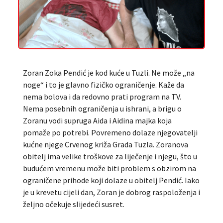
Zoran Zoka Pendić je kod kuće u Tuzli. Ne može „na
noge“ i to je glavno fizičko ograničenje. Kaže da
nema bolova i da redovno prati program na TV.
Nema posebnih ograničenja u ishrani, a brigu o
Zoranu vodi supruga Aida i Aidina majka koja
pomaže po potrebi. Povremeno dolaze njegovatelji
kućne njege Crvenog križa Grada Tuzla. Zoranova
obitelj ima velike troškove za liječenje i njegu, što u
budućem vremenu može biti problem s obzirom na
ograničene prihode koji dolaze u obitelj Pendić. Iako
je u krevetu cijeli dan, Zoran je dobrog raspoloženja i
željno očekuje slijedeći susret.