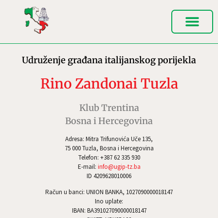
Udruženje građana italijanskog porijekla
Rino Zandonai Tuzla
Klub Trentina
Bosna i Hercegovina
Adresa: Mitra Trifunovića Uče 135,
75 000 Tuzla, Bosna i Hercegovina
Telefon: +387 62 335 930
E-mail:
info@ugip-tz.ba
ID 4209628010006
Račun u banci: UNION BANKA, 1027090000018147
Ino uplate:
IBAN: BA391027090000018147