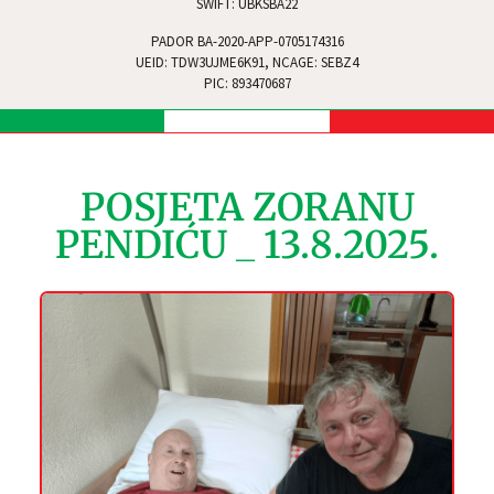
SWIFT: UBKSBA22
PADOR BA-2020-APP-0705174316
UEID: TDW3UJME6K91, NCAGE: SEBZ4
PIC: 893470687
POSJETA ZORANU
PENDIĆU _ 13.8.2025.