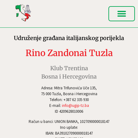
Udruženje građana italijanskog porijekla
Rino Zandonai Tuzla
Klub Trentina
Bosna i Hercegovina
Adresa: Mitra Trifunovića Uče 135,
75 000 Tuzla, Bosna i Hercegovina
Telefon: +387 62 335 930
E-mail:
info@ugip-tz.ba
ID 4209628010006
Račun u banci: UNION BANKA, 1027090000018147
Ino uplate:
IBAN: BA391027090000018147