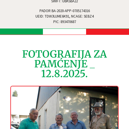
SWIFT: UBKSBA22
PADOR BA-2020-APP-0705174316
UEID: TDW3UJME6K91, NCAGE: SEBZ4
PIC: 893470687
FOTOGRAFIJA ZA
PAMĆENJE _
12.8.2025.