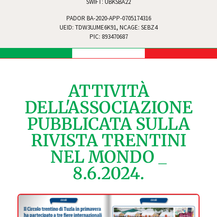
SWIFT: UBKSBA22
PADOR BA-2020-APP-0705174316
UEID: TDW3UJME6K91, NCAGE: SEBZ4
PIC: 893470687
ATTIVITÀ
DELL'ASSOCIAZIONE
PUBBLICATA SULLA
RIVISTA TRENTINI
NEL MONDO _
8.6.2024.