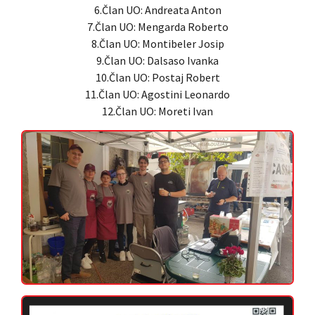
6.Član UO: Andreata Anton
7.Član UO: Mengarda Roberto
8.Član UO: Montibeler Josip
9.Član UO: Dalsaso Ivanka
10.Član UO: Postaj Robert
11.Član UO: Agostini Leonardo
12.Član UO: Moreti Ivan