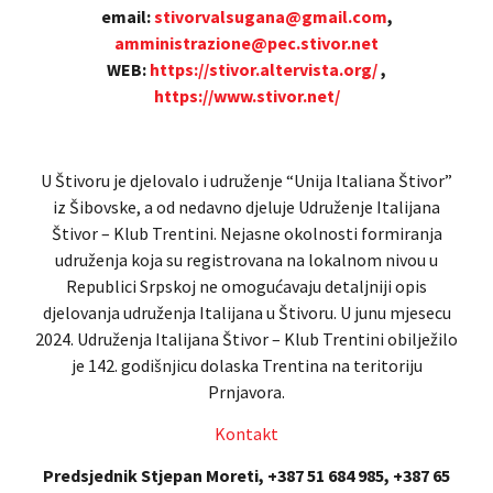
email:
stivorvalsugana@gmail.com
,
amministrazione@pec.stivor.net
WEB:
https://stivor.altervista.org/
,
https://www.stivor.net/
U Štivoru je djelovalo i udruženje “Unija Italiana Štivor”
iz Šibovske, a od nedavno djeluje Udruženje Italijana
Štivor – Klub Trentini. Nejasne okolnosti formiranja
udruženja koja su registrovana na lokalnom nivou u
Republici Srpskoj ne omogućavaju detaljniji opis
djelovanja udruženja Italijana u Štivoru. U junu mjesecu
2024. Udruženja Italijana Štivor – Klub Trentini obilježilo
je 142. godišnjicu dolaska Trentina na teritoriju
Prnjavora.
Kontakt
Predsjednik Stjepan Moreti, +387 51 684 985, +387 65