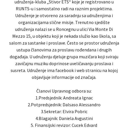
udruženja-kluba „Stivor ETS“ koje je registrovano u
RUNTS-u i samostalno radi na raznim projektima.
Udruženje je otvoreno za saradnju sa udruženjima i
organizacijama slične misije. Trenutno sjedište
udruženja nalazi se u Roncegnu u ulici Via Monte Di
Mezzo 15, u objektu koji je nekada služio kao škola, sa
salom za sastanke i proslave. Često se prostor udruženja
ustupa članovima za proslavu rođendana i drugih
događaja. U udruženju djeluje grupa muzičara koji sviraju
zavičajnu muziku doprinose uveličavanju proslava i
susreta. Udruženje ima facebook i web stranicu na kojoj
objavljuje informacije od značaja.
Članovi Upravnog odbora su:
1.Predsjednik: Andreata Ignac
2.Potpredsjednik: Dalsaso Alessandro
3.Sekretar: Elvira Pobric
4.Blagajnik: Daniela Avgustini
5. Finansijski revizor: Cucek Edvard