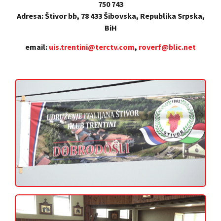
750 743
Adresa: Štivor bb, 78 433 Šibovska, Republika Srpska,
BiH
email:
uis.trentini@terctv.com
,
roverf@blic.net