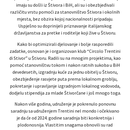
imaju su došli iz Štivora i BiH, ali su i obezbjeđivali
različitu vrstu pomoći za stanovništvo Štivora i okolnih
mjesta, bez obzira kojoj nacionalnosti pripadaju.
Uspješno su doprinijeli priznavanje italijanskog
državljanstva za pretke i roditelje koji žive u Štivoru.
Kako bi optimizirali djelovanje i bolje rasporedili
zadatke, osnovan je i organizovan klub “Circolo Trentini
di Stivor” u Štivoru. Radili su na mnogim projektima, kao
pomoć stanovništvu tokom i nakon ratnih sukoba u BiH
devedesetih, izgradnju kuće za jednu obitelj u Štivoru,
obezbjeđenje rasvjete puta prema lokalnom groblju,
pokretanje i upravljanje izgradnjom lokalnog vodovoda,
dodjelu stipendija za mlade Štivorčane i još mnogo toga.
Nakon više godina, udruženje je pokrenulo ponovnu
saradnju sa udruženjem Trentini nel mondo i očekivano
je da će od 2024. godine saradnja biti konkretnija i
plodonosnija. Vlastitim snagama obnovili su rad