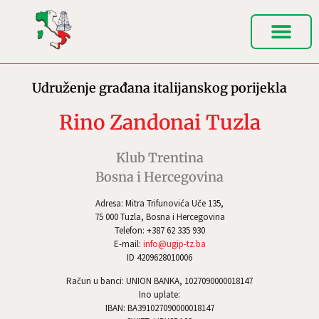
Udruženje građana italijanskog porijekla
Rino Zandonai Tuzla
Klub Trentina
Bosna i Hercegovina
Adresa: Mitra Trifunovića Uče 135,
75 000 Tuzla, Bosna i Hercegovina
Telefon: +387 62 335 930
E-mail:
info@ugip-tz.ba
ID 4209628010006
Račun u banci: UNION BANKA, 1027090000018147
Ino uplate:
IBAN: BA391027090000018147