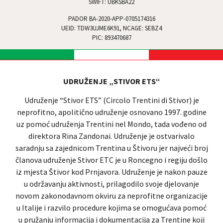
SWIFT: UBKSBA22
PADOR BA-2020-APP-0705174316
UEID: TDW3UJME6K91, NCAGE: SEBZ4
PIC: 893470687
UDRUŽENJE „STIVOR ETS“
Udruženje “Stivor ETS” (Circolo Trentini di Stivor) je
neprofitno, apolitično udruženje osnovano 1997. godine
uz pomoć udruženja Trentini nel Mondo, tada vođeno od
direktora Rina Zandonai. Udruženje je ostvarivalo
saradnju sa zajednicom Trentina u Štivoru jer najveći broj
članova udruženje Stivor ETC je u Roncegno i regiju došlo
iz mjesta Štivor kod Prnjavora. Udruženje je nakon pauze
u održavanju aktivnosti, prilagodilo svoje djelovanje
novom zakonodavnom okviru za neprofitne organizacije
u Italije i razvilo procedure kojima se omogućava pomoć
u pružanju informacija i dokumentacija za Trentine koji