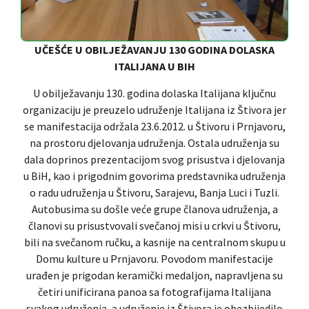
UČEŠĆE U OBILJEŽAVANJU 130 GODINA DOLASKA
ITALIJANA U BIH
U obilježavanju 130. godina dolaska Italijana ključnu
organizaciju je preuzelo udruženje Italijana iz Štivora jer
se manifestacija održala 23.6.2012. u Štivoru i Prnjavoru,
na prostoru djelovanja udruženja. Ostala udruženja su
dala doprinos prezentacijom svog prisustva i djelovanja
u BiH, kao i prigodnim govorima predstavnika udruženja
o radu udruženja u Štivoru, Sarajevu, Banja Luci i Tuzli.
Autobusima su došle veće grupe članova udruženja, a
članovi su prisustvovali svečanoj misi u crkvi u Štivoru,
bili na svečanom ručku, a kasnije na centralnom skupu u
Domu kulture u Prnjavoru. Povodom manifestacije
urađen je prigodan keramički medaljon, napravljena su
četiri unificirana panoa sa fotografijama Italijana
svakog udruženja, a udruženje iz Štivora je obezbijedilo