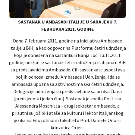
SASTANAK U AMBASADI ITALIJE U SARAJEVU 7.
FEBRUARA 2011. GODINE
Dana 7. februara 2011. godine na inicijativu Ambasade
Italije u BiH, a kao odgovor na Platformu četiri udruženja
koja je donesena na sastanku u Banja Luci 13.11.2011.
godine, održan je sastanak četiri udruženja italijana u BiH
sa predstavnicima Ambasade. Cilj sastanka je uspostava
boljih odnosa između Ambasade i Udruženja, i da se
ambasada upozna sa aktivnostima sva četiri udruženja.
Delegacije udruženja su predstavljane sa po dva člana
(predsjednik i jedan član). Sastanak je vodila Dott.ssa.
Alessandra Moschitta – drugi sekretar ambasade, a
prisutni su još bili ataše za kulturu i lektor italijanskog
jezika na Filozofskom fakultetu Prof. Daniele Onori i
konzulica Oriett
Jedan od rezultata sastanka sa ambasadom je poziv