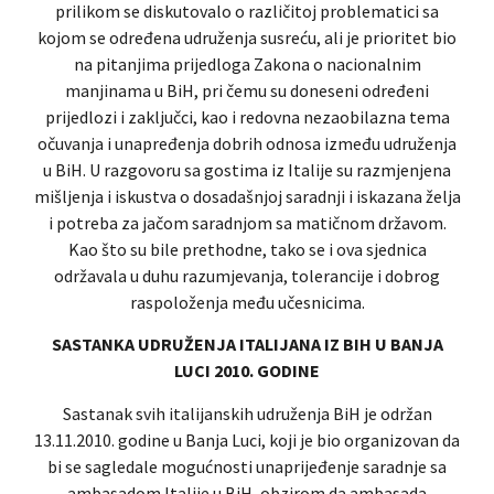
prilikom se diskutovalo o različitoj problematici sa
kojom se određena udruženja susreću, ali je prioritet bio
na pitanjima prijedloga Zakona o nacionalnim
manjinama u BiH, pri čemu su doneseni određeni
prijedlozi i zaključci, kao i redovna nezaobilazna tema
očuvanja i unapređenja dobrih odnosa između udruženja
u BiH. U razgovoru sa gostima iz Italije su razmjenjena
mišljenja i iskustva o dosadašnjoj saradnji i iskazana želja
i potreba za jačom saradnjom sa matičnom državom.
Kao što su bile prethodne, tako se i ova sjednica
održavala u duhu razumjevanja, tolerancije i dobrog
raspoloženja među učesnicima.
SASTANKA UDRUŽENJA ITALIJANA IZ BIH U BANJA
LUCI 2010. GODINE
Sastanak svih italijanskih udruženja BiH je održan
13.11.2010. godine u Banja Luci, koji je bio organizovan da
bi se sagledale mogućnosti unaprijeđenje saradnje sa
ambasadom Italije u BiH, obzirom da ambasada