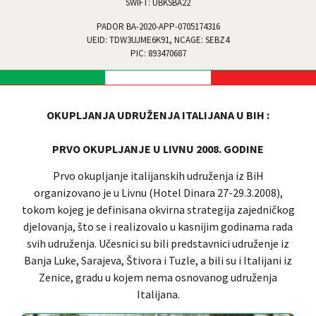
SWIFT: UBKSBA22
PADOR BA-2020-APP-0705174316
UEID: TDW3UJME6K91, NCAGE: SEBZ4
PIC: 893470687
OKUPLJANJA UDRUŽENJA ITALIJANA U BIH :
PRVO OKUPLJANJE U LIVNU 2008. GODINE
Prvo okupljanje italijanskih udruženja iz BiH
organizovano je u Livnu (Hotel Dinara 27-29.3.2008),
tokom kojeg je definisana okvirna strategija zajedničkog
djelovanja, što se i realizovalo u kasnijim godinama rada
svih udruženja. Učesnici su bili predstavnici udruženje iz
Banja Luke, Sarajeva, Štivora i Tuzle, a bili su i Italijani iz
Zenice, gradu u kojem nema osnovanog udruženja
Italijana.