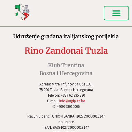
Udruženje građana italijanskog porijekla
Rino Zandonai Tuzla
Klub Trentina
Bosna i Hercegovina
Adresa: Mitra Trifunovića Uče 135,
75 000 Tuzla, Bosna i Hercegovina
Telefon: +387 62 335 930
E-mail:
info@ugip-tz.ba
ID 4209628010006
Račun u banci: UNION BANKA, 1027090000018147
Ino uplate:
IBAN: BA391027090000018147