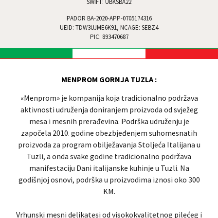
SWIFT: UBKSBA22
PADOR BA-2020-APP-0705174316
UEID: TDW3UJME6K91, NCAGE: SEBZ4
PIC: 893470687
MENPROM GORNJA TUZLA
:
«Menprom» je kompanija koja tradicionalno podržava
aktivnosti udruženja doniranjem proizvoda od svježeg
mesa i mesnih prerađevina. Podrška udruženju je
započela 2010. godine obezbjeđenjem suhomesnatih
proizvoda za program obilježavanja Stoljeća Italijana u
Tuzli, a onda svake godine tradicionalno podržava
manifestaciju Dani italijanske kuhinje u Tuzli. Na
godišnjoj osnovi, podrška u proizvodima iznosi oko 300
KM.
Vrhunski mesni delikatesi od visokokvalitetnog pilećeg i