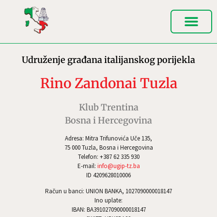
Udruženje građana italijanskog porijekla
Rino Zandonai Tuzla
Klub Trentina
Bosna i Hercegovina
Adresa: Mitra Trifunovića Uče 135,
75 000 Tuzla, Bosna i Hercegovina
Telefon: +387 62 335 930
E-mail:
info@ugip-tz.ba
ID 4209628010006
Račun u banci: UNION BANKA, 1027090000018147
Ino uplate:
IBAN: BA391027090000018147