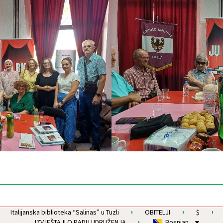
Italijanska biblioteka “Salinas” u Tuzli
OBITELJI
$
IZVJEŠTAJI O RADU UDRUŽENJA
Bosnian