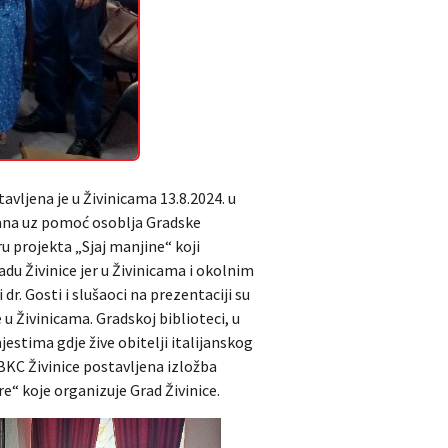
avljena je u Živinicama 13.8.2024. u
vana uz pomoć osoblja Gradske
ru projekta „Sjaj manjine“ koji
adu Živinice jer u Živinicama i okolnim
i dr. Gosti i slušaoci na prezentaciji su
e u Živinicama. Gradskoj biblioteci, u
jestima gdje žive obitelji italijanskog
 BKC Živinice postavljena izložba
re“ koje organizuje Grad Živinice.