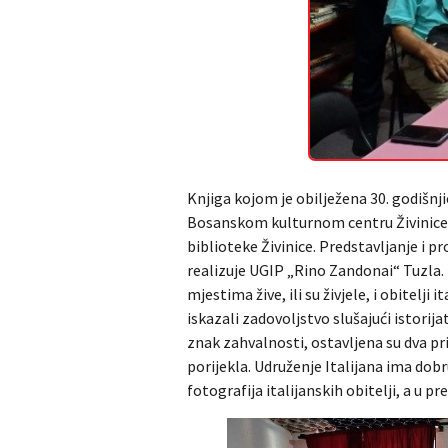
Knjiga kojom je obilježena 30. godišnji
Bosanskom kulturnom centru Živinice.
biblioteke Živinice. Predstavljanje i p
realizuje UGIP „Rino Zandonai“ Tuzla. K
mjestima žive, ili su živjele, i obitelji
iskazali zadovoljstvo slušajući istorija
znak zahvalnosti, ostavljena su dva pri
porijekla. Udruženje Italijana ima dobr
fotografija italijanskih obitelji, a u 