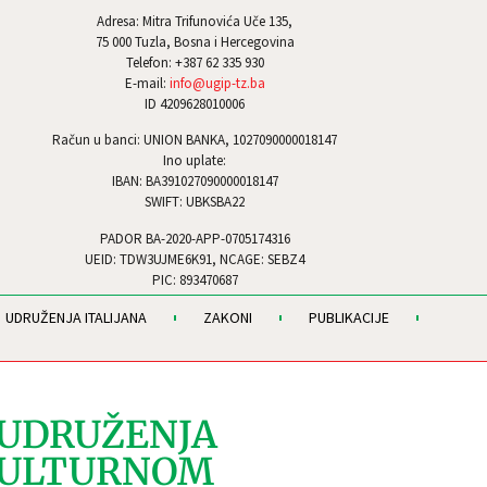
Adresa: Mitra Trifunovića Uče 135,
75 000 Tuzla, Bosna i Hercegovina
Telefon: +387 62 335 930
E-mail:
info@ugip-tz.ba
ID 4209628010006
Račun u banci: UNION BANKA, 1027090000018147
Ino uplate:
IBAN: BA391027090000018147
SWIFT: UBKSBA22
PADOR BA-2020-APP-0705174316
UEID: TDW3UJME6K91, NCAGE: SEBZ4
PIC: 893470687
UDRUŽENJA ITALIJANA
ZAKONI
PUBLIKACIJE
 UDRUŽENJA
 KULTURNOM