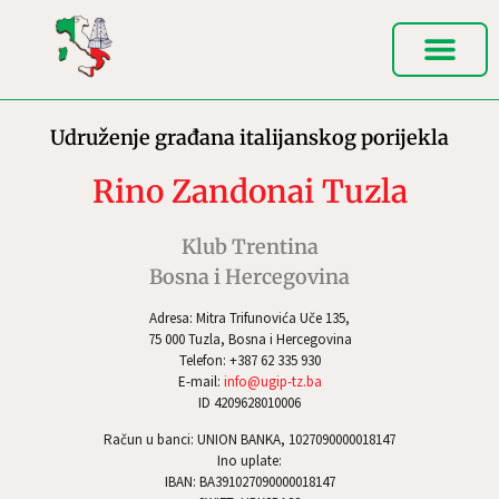
Udruženje građana italijanskog porijekla
Rino Zandonai Tuzla
Klub Trentina
Bosna i Hercegovina
Adresa: Mitra Trifunovića Uče 135,
75 000 Tuzla, Bosna i Hercegovina
Telefon: +387 62 335 930
E-mail:
info@ugip-tz.ba
ID 4209628010006
Račun u banci: UNION BANKA, 1027090000018147
Ino uplate:
IBAN: BA391027090000018147