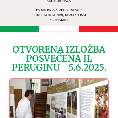
SWIFT: UBKSBA22
PADOR BA-2020-APP-0705174316
UEID: TDW3UJME6K91, NCAGE: SEBZ4
PIC: 893470687
OTVORENA IZLOŽBA
POSVEĆENA IL
PERUGINU _ 5.6.2025.