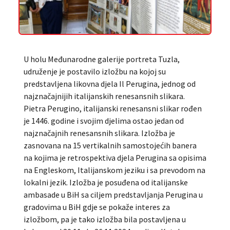
U holu Međunarodne galerije portreta Tuzla,
udruženje je postavilo izložbu na kojoj su
predstavljena likovna djela Il Perugina, jednog od
najznačajnijih italijanskih renesansnih slikara.
Pietra Perugino, italijanski renesansni slikar rođen
je 1446. godine i svojim djelima ostao jedan od
najznačajnih renesansnih slikara. Izložba je
zasnovana na 15 vertikalnih samostojećih banera
na kojima je retrospektiva djela Perugina sa opisima
na Engleskom, Italijanskom jeziku i sa prevodom na
lokalni jezik. Izložba je posuđena od italijanske
ambasade u BiH sa ciljem predstavljanja Perugina u
gradovima u BiH gdje se pokaže interes za
izložbom, pa je tako izložba bila postavljena u