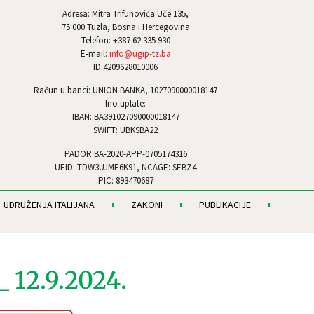
Adresa: Mitra Trifunovića Uče 135,
75 000 Tuzla, Bosna i Hercegovina
Telefon: +387 62 335 930
E-mail:
info@ugip-tz.ba
ID 4209628010006
Račun u banci: UNION BANKA, 1027090000018147
Ino uplate:
IBAN: BA391027090000018147
SWIFT: UBKSBA22
PADOR BA-2020-APP-0705174316
UEID: TDW3UJME6K91, NCAGE: SEBZ4
PIC: 893470687
UDRUŽENJA ITALIJANA
ZAKONI
PUBLIKACIJE
12.9.2024.