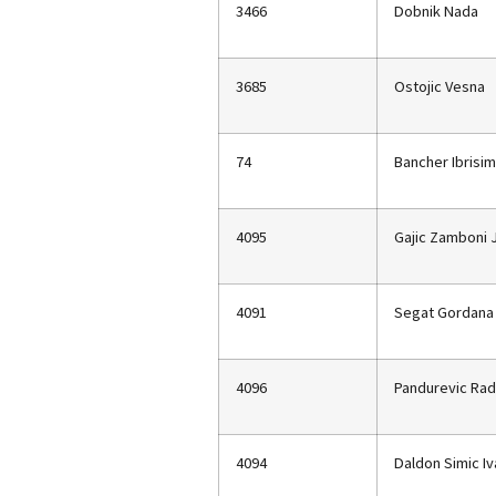
3466
Dobnik Nada
3685
Ostojic Vesna
74
Bancher Ibrisim
4095
Gajic Zamboni 
4091
Segat Gordana
4096
Pandurevic Rad
4094
Daldon Simic I