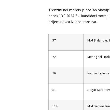
Trentini nel mondo je poslao obavijes
petak 13.9.2024. Svi kandidati moraj
prijem novca iz inostranstva.
57
Mot Brdanovic 
72
Menegoni Hodzi
76
Ivkovic Lijiliana
81
Segat Karamov
114
Mot Senkas Re