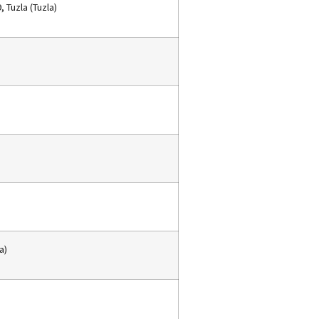
, Tuzla (Tuzla)
)
a)