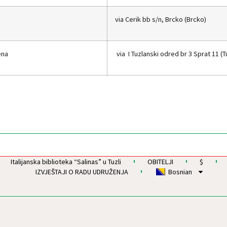
a
via Cerik bb s/n, Brcko (Brcko)
ena
via I Tuzlanski odred br 3 Sprat 11 
Italijanska biblioteka “Salinas” u Tuzli
OBITELJI
$
IZVJEŠTAJI O RADU UDRUŽENJA
Bosnian