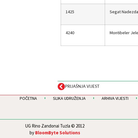
1425
Segat Nadezd
4240
Montibeler Jel
PRIJAŠNJA VIJEST
POČETNA
SLIKA UDRUŽENJA
ARHIVA VIJESTI
UG Rino Zandonai Tuzla © 2012
by
BloomByte Solutions