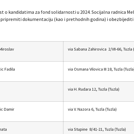
t o kandidatima za fond solidarnosti u 2024. Socijalna radnica Mel
u pripremiti dokumentaciju (kao i prethodnih godina) i obezbijediti
Miroslav
via Sabana Zahirovica 2/VII-66, Tuzla 
c Fadila
via Osmana Vilovica III 18, Tuzla (Tuzla
via H. Rudara 12, Tuzla (Tuzla)
ic Damir
via V. Nazora 6, Tuzla (Tuzla)
nata
via Stupine 8/41-21, Tuzla (Tuzla)