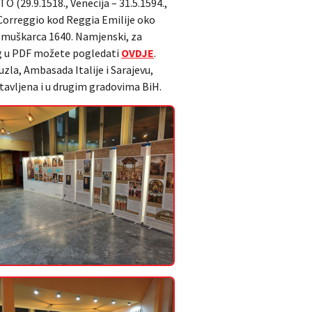
 (29.9.1518., Venecija – 31.5.1594.,
 (Correggio kod Reggia Emilije oko
om muškarca 1640. Namjenski, za
og u PDF možete pogledati
OVDJE
.
uzla, Ambasada Italije i Sarajevu,
tavljena i u drugim gradovima BiH.