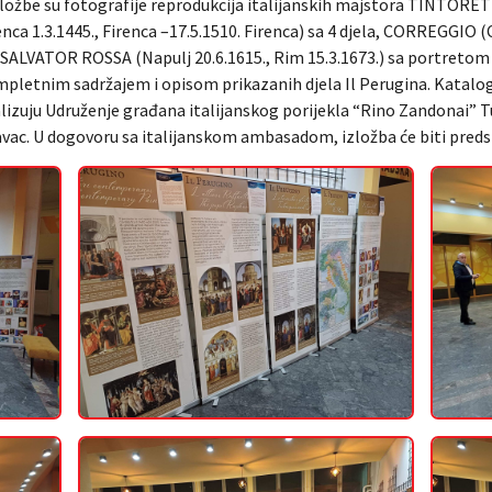
ložbe su fotografije reprodukcija italijanskih majstora TINTORETTO
enca 1.3.1445., Firenca –17.5.1510. Firenca) sa 4 djela, CORREGGIO
la i SALVATOR ROSSA (Napulj 20.6.1615., Rim 15.3.1673.) sa portret
ompletnim sadržajem i opisom prikazanih djela Il Perugina. Katal
ealizuju Udruženje građana italijanskog porijekla “Rino Zandonai” T
avac. U dogovoru sa italijanskom ambasadom, izložba će biti preds