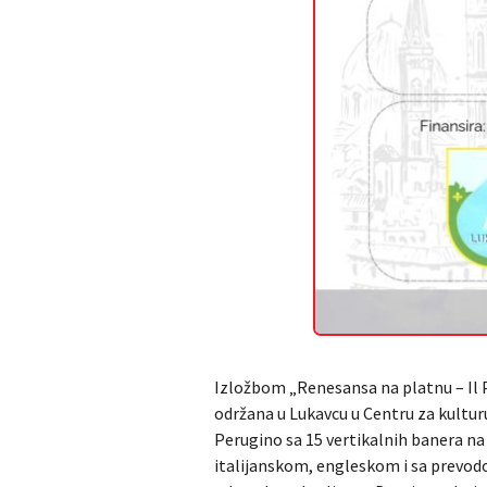
Izložbom „Renesansa na platnu – Il Pe
održana u Lukavcu u Centru za kulturu
Perugino sa 15 vertikalnih banera na k
italijanskom, engleskom i sa prevodom