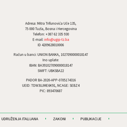
Adresa: Mitra Trifunovića Uče 135,
75 000 Tuzla, Bosna i Hercegovina
Telefon: +387 62 335 930
E-mail:
info@ugip-tz.ba
ID 4209628010006
Račun u banci: UNION BANKA, 1027090000018147
Ino uplate:
IBAN: BA391027090000018147
SWIFT: UBKSBA22
PADOR BA-2020-APP-0705174316
UEID: TDW3UJME6K91, NCAGE: SEBZ4
PIC: 893470687
UDRUŽENJA ITALIJANA
ZAKONI
PUBLIKACIJE