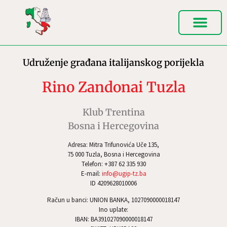
Udruženje građana italijanskog porijekla
Rino Zandonai Tuzla
Klub Trentina
Bosna i Hercegovina
Adresa: Mitra Trifunovića Uče 135,
75 000 Tuzla, Bosna i Hercegovina
Telefon: +387 62 335 930
E-mail:
info@ugip-tz.ba
ID 4209628010006
Račun u banci: UNION BANKA, 1027090000018147
Ino uplate:
IBAN: BA391027090000018147