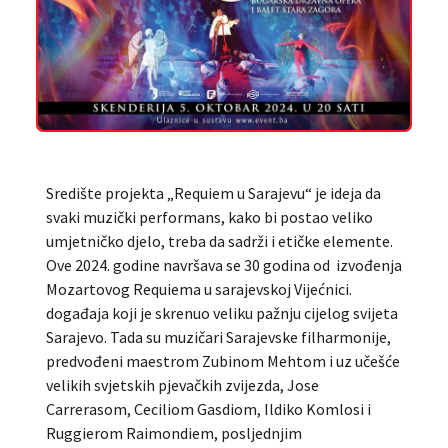
Središte projekta „Requiem u Sarajevu“ je ideja da
svaki muzički performans, kako bi postao veliko
umjetničko djelo, treba da sadrži i etičke elemente.
Ove 2024. godine navršava se 30 godina od izvođenja
Mozartovog Requiema u sarajevskoj Vijećnici.
događaja koji je skrenuo veliku pažnju cijelog svijeta
Sarajevo. Tada su muzičari Sarajevske filharmonije,
predvođeni maestrom Zubinom Mehtom i uz učešće
velikih svjetskih pjevačkih zvijezda, Jose
Carrerasom, Ceciliom Gasdiom, Ildiko Komlosi i
Ruggierom Raimondiem, posljednjim