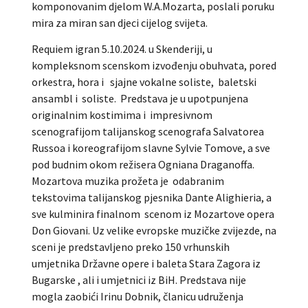
komponovanim djelom W.A.Mozarta, poslali poruku
mira za miran san djeci cijelog svijeta.
Requiem igran 5.10.2024. u Skenderiji, u
kompleksnom scenskom izvođenju obuhvata, pored
orkestra, hora i sjajne vokalne soliste, baletski
ansambl i soliste. Predstava je u upotpunjena
originalnim kostimima i impresivnom
scenografijom talijanskog scenografa Salvatorea
Russoa i koreografijom slavne Sylvie Tomove, a sve
pod budnim okom režisera Ogniana Draganoffa.
Mozartova muzika prožeta je odabranim
tekstovima talijanskog pjesnika Dante Alighieria, a
sve kulminira finalnom scenom iz Mozartove opera
Don Giovani. Uz velike evropske muzičke zvijezde, na
sceni je predstavljeno preko 150 vrhunskih
umjetnika Državne opere i baleta Stara Zagora iz
Bugarske , ali i umjetnici iz BiH. Predstava nije
mogla zaobići Irinu Dobnik, članicu udruženja