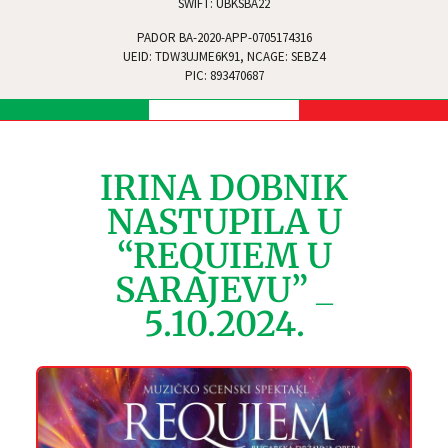
SWIFT: UBKSBA22
PADOR BA-2020-APP-0705174316
UEID: TDW3UJME6K91, NCAGE: SEBZ4
PIC: 893470687
IRINA DOBNIK
NASTUPILA U
“REQUIEM U
SARAJEVU” _
5.10.2024.